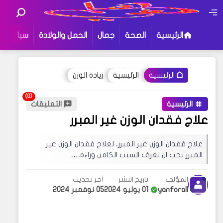
الرئيسية
الصحة
جمال
الحمل والولادة
سياحة و
الرئيسية
زيادة الوزن
الرئيسية
أو جرب إستخدام هذه الكلمات للبحث
:
هاهي
الرئيسية
التعليقات
علاج فقدان الوزن غير المبرر
قد يهمك البحث عن عبارات معينة في مدونتنا ،
إذا لم تجد نتيجة لبحثك نقترح عليك تجربة زيارة
علاج فقدان الوزن غير المبرر، لعلاج فقدان الوزن غير
إحدى الأقسام فهناك محتوى مثير للإهتمام قد
المبرر يجب ان نعرف السبب الكامن وراءه،…
يروق لك !
المؤلف
تاريخ النشر
آخر تحديث
yanforall
01 يوليو 2024
05 نوفمبر 2024