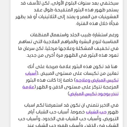
سيختفي بعد سنوات البلوغ الأولى، لكن للأسف قد
يستمر ظهور هذه البثور المتقيحة طوال عقد
العشرينيات من العمر و يمتد إلى الثلاثينيات أو قد يظهر
فجأة خلال هذه الفترة.
ورغم استشارة طبيب الجلد واستعمال المنظفات
المناسبة لنوع البشرة والمراهم العلاجية التي تساهم
في تخفيف المشكلة وعلاجها مرحليا، لكن سرعان ما
تعود هذه البثور في الظهور مرة أخرى من جديد.
هنا قد تكون هذه البثور علامة صريحة على أنك
تعانين من تكيسات على مستوى المبيض ،(
أسباب
تكيس المبايض وعلاجه
) خاصة إذا كانت هذه البثور
المزعجة تتركز على مستوى الذقن و الظهر.(
علامة
تنذر بوجود تكيس المبايض
)
في الاخير نتمني ان نكون قد استعرضنا لكم اسباب
ظهور
حب الشباب
خصوصا، أسباب حب الشباب أيام
التبويض، وأسباب حب الشباب في الخدود، وأسباب حب
الشباب في الذقن، وأسباب ظهور حب الشباب عند