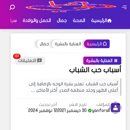
الرئيسية
الصحة
جمال
الحمل والولادة
سياحة و
العناية بالبشرة
جمال
الرئيسية
أو جرب إستخدام هذه الكلمات للبحث
:
هاهي
العناية بالبشرة
التعليقات
أسباب حب الشباب
قد يهمك البحث عن عبارات معينة في مدونتنا ،
إذا لم تجد نتيجة لبحثك نقترح عليك تجربة زيارة
أسباب حب الشباب، تعتبر بشرة الوجه بالإضافة إلى
إحدى الأقسام فهناك محتوى مثير للإهتمام قد
أعلى الظهر وجلد منطقة الصدر، أكثر الأماكن …
يروق لك !
المؤلف
تاريخ النشر
آخر تحديث
yanforall
30 ديسمبر 2021
12 نوفمبر 2024